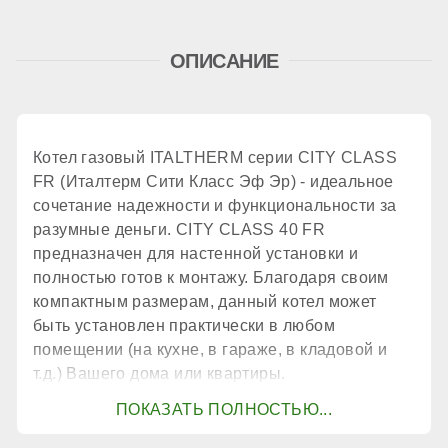
ОПИСАНИЕ
принудительное
Количество теплообменников
Котел газовый ITALTHERM серии CITY CLASS
FR (Италтерм Сити Класс Эф Эр) - идеальное
1 шт.
сочетание надежности и функциональности за
разумные деньги. CITY CLASS 40 FR
предназначен для настенной установки и
КПД
полностью готов к монтажу. Благодаря своим
компактным размерам, данный котел может
быть установлен практически в любом
90,9 %
помещении (на кухне, в гараже, в кладовой и
т.д.) Вашего дома или квартиры.
КОНТУР ГВС