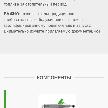
Расширительный бак
топлива за отопительный период!
ВАЖНО:
газовые котлы традиционно
требовательны к обслуживанию, а также к
есть (10 литров)
квалифицированному подключению и запуску.
Внимательно изучите прилагаемую документацию!
Циркуляционный насос
стандартный
Трансформатор розжига
КОМПОНЕНТЫ
встроенный в плату
Система автоподпитки