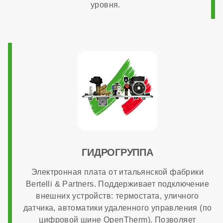
уровня.
Диаметр газового патрубка
3/4 дюйма
Напряжение электропитания
220 В
Возможность подключения комнатного термостата
ГИДРОГРУППА
Электронная плата от итальянской фабрики
есть
Bertelli & Partners. Поддерживает подключение
внешних устройств: термостата, уличного
датчика, автоматики удаленного управления (по
Программирование ГВС
цифровой шине OpenTherm). Позволяет