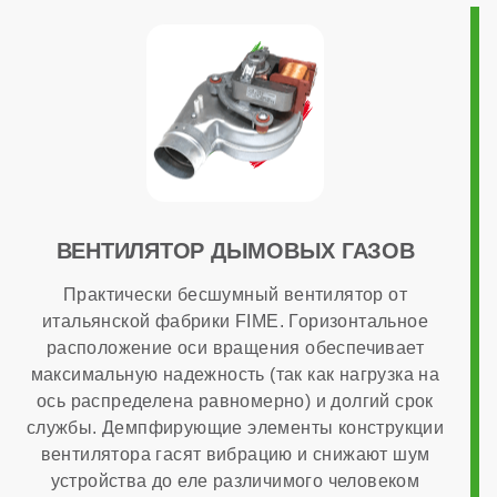
настенный
Камера сгорания
закрытая
Диаметр дымохода
ВЕНТИЛЯТОР ДЫМОВЫХ ГАЗОВ
Практически бесшумный вентилятор от
итальянской фабрики FIME. Горизонтальное
60x100 мм
расположение оси вращения обеспечивает
максимальную надежность (так как нагрузка на
Диаметр патрубков отопления (резьба)
ось распределена равномерно) и долгий срок
службы. Демпфирующие элементы конструкции
вентилятора гасят вибрацию и снижают шум
3/4 дюйма
устройства до еле различимого человеком