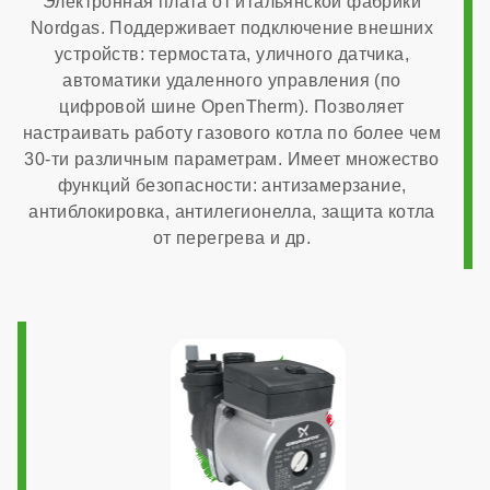
Электронная плата от итальянской фабрики
Nordgas. Поддерживает подключение внешних
устройств: термостата, уличного датчика,
4,18 м³/час
автоматики удаленного управления (по
цифровой шине OpenTherm). Позволяет
Страна производства
настраивать работу газового котла по более чем
30-ти различным параметрам. Имеет множество
функций безопасности: антизамерзание,
Италия
антиблокировка, антилегионелла, защита котла
от перегрева и др.
Расчетный срок службы
10 лет
Габариты
400x727x324 мм