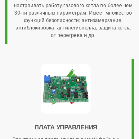
настраивать работу газового котла по более чем
30-ти различным параметрам. Имеет множество
нет
функций безопасности: антизамерзание,
антиблокировка, антилегионелла, защита котла
Дымоходная система в комплекте
от перегрева и др.
нет
ОБЩАЯ ИНФОРМАЦИЯ
Модуляция мощности
1:3
ПЛАТА УПРАВЛЕНИЯ
Максимальный расход природного газа