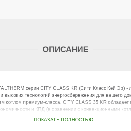
опц
ОПИСАНИЕ
нер
ого теплообменника
ITALTHERM серии CITY CLASS KR (Сити Класс Кей Эр) - 
р
 и высоких технологий энергосбережения для вашего до
м котлом премиум-класса, CITY CLASS 35 KR обладае
е
ак
кономичности и КПД (в сравнении с конвекционными котл
асос