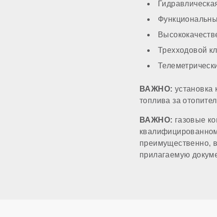
Гидравлическая
Диаметр дымоход
Функциональны
Высококачеств
Диаметр патрубков
Трехходовой к
Телеметрическ
Диаметр газового 
ВАЖНО:
установка 
топлива за отопите
Напряжение элект
ВАЖНО:
газовые ко
квалифицированному
Возможность подк
преимущественно, в
прилагаемую докум
Программировани
Дымоходная систе