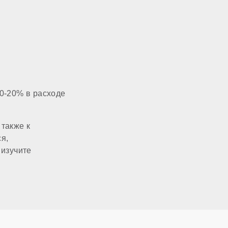
60x100 мм
3/4 дюйма
1/2 дюйма
0-20% в расходе
220 В
также к
я,
есть
 изучите
нет
нет