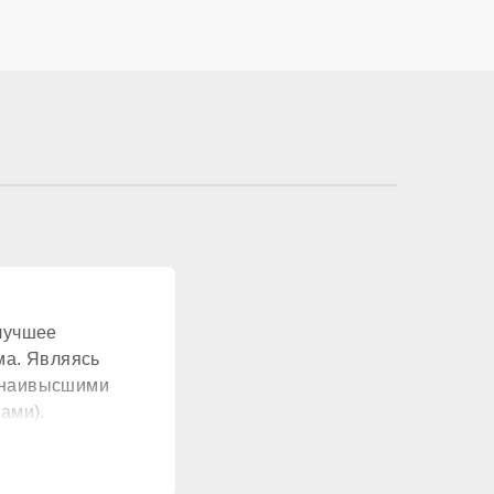
ионально
жавеющая сталь
лучшее
нет
ма. Являясь
т наивысшими
сть (10 литров)
ами).
стандартный