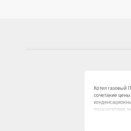
КОНТУР ГВС
Контур ГВС
КОМПОНЕНТЫ
Материал первичн
Котел газовый 
Встроенный бойле
сочетание цены
конденсационны
Расширительный б
показателями э
Циркуляционный н