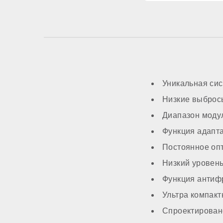
Трансформатор ро
Система автоподп
Уникальная сис
МОНТАЖ И НАС
Низкие выброс
Диапазон моду
Топливо
Функция адапта
Работа на сжиженн
Постоянное оп
Низкий уровен
Способ монтажа
Функция антифр
Ультра компак
Камера сгорания
Спроектирован