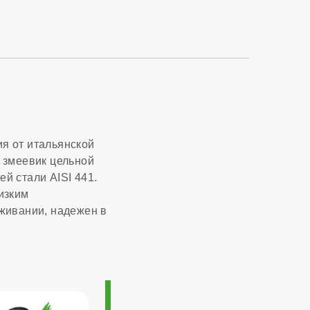
1:10
3,51 м³/час
Италия
я от итальянской
 змеевик цельной
й стали AISI 441.
10 лет
изким
живании, надежен в
400x727x324 мм
7 лет