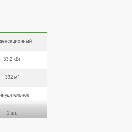
денсационный
33,2 кВт
332 м²
инудительное
1 шт.
106,7 %