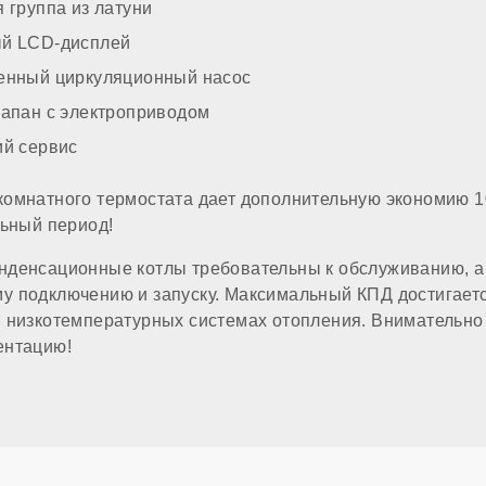
 группа из латуни
а
й LCD-дисплей
енный циркуляционный насос
 отопления (резьба)
лапан с электроприводом
ий сервис
патрубка
комнатного термостата дает дополнительную экономию 1
льный период!
ропитания
нденсационные котлы требовательны к обслуживанию, а 
 подключению и запуску. Максимальный КПД достигаетс
лючения комнатного термостата
 низкотемпературных системах отопления. Внимательно
ентацию!
е ГВС
ма в комплекте