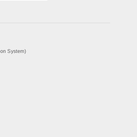
роенный в плату
нет
ion System)
газ
есть
настенный
закрытая