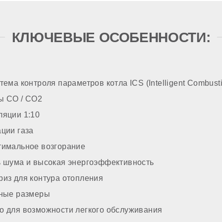
вст
зжига
КЛЮЧЕВЫЕ ОСОБЕННОСТИ:
итки
тема контроля параметров котла ICS (Intelligent Combust
ТРОЙКА
ы СО / СО2
ляции 1:10
ции газа
ом газе
тимальное возгорание
ь шума и высокая энергоэффективность
из для контура отопления
тные размеры
о для возможности легкого обслуживания