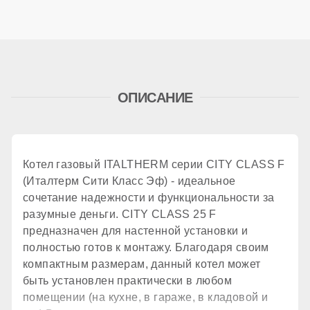
257 м²
Дымоудаление
ОПИСАНИЕ
принудительное
Количество теплообменников
Котел газовый ITALTHERM серии CITY CLASS F
(Италтерм Сити Класс Эф) - идеальное
2 шт.
сочетание надежности и функциональности за
разумные деньги. CITY CLASS 25 F
предназначен для настенной установки и
КПД
полностью готов к монтажу. Благодаря своим
компактным размерам, данный котел может
быть установлен практически в любом
93,3 %
помещении (на кухне, в гараже, в кладовой и