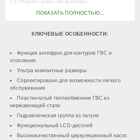
т.д.) Вашего дома или квартиры.
КОНТУР ГВС
Контур ГВС
КЛЮЧЕВЫЕ ОСОБЕННОСТИ:
есть
Функция антифриз для контуров ГВС и
отопления
Производительность горячей воды при ΔТ=25℃
Ультра компактные размеры
Спроектировано для возможности легкого
обслуживания
13,7 л/мин
Пластинчатый теплообменник ГВС из
нержавеющей стали
Преднагрев теплообменника ГВС
Гидравлическая группа из латуни
Функциональный LCD-дисплей
нет
Высококачественный циркуляционный насос