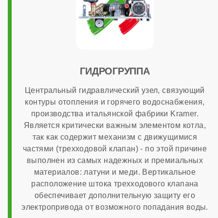
Диаметр патрубков отопления (резьба)
3/4 дюйма
ГИДРОГРУППА
Диаметр патрубков горячего водоснабжения
Центральный гидравлический узел, связующий
контуры отопления и горячего водоснабжения,
производства итальянской фабрики Kramer.
1/2 дюйма
Является критически важным элементом котла,
так как содержит механизм с движущимися
частями (трехходовой клапан) - по этой причине
Диаметр газового патрубка
выполнен из самых надежных и премиальных
материалов: латуни и меди. Вертикальное
расположение штока трехходового клапана
3/4 дюйма
обеспечивает дополнительную защиту его
электропривода от возможного попадания воды.
Напряжение электропитания