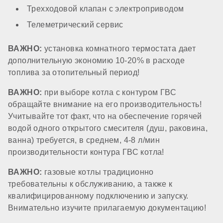
Трехходовой клапан с электроприводом
Утепление теплообменника ГВС
Телеметрический сервис
ВАЖНО:
установка комнатного термостата дает
нет
дополнительную экономию 10-20% в расходе
топлива за отопительный период!
Датчик потока ГВС
ВАЖНО:
при выборе котла с контуром ГВС
обращайте внимание на его производительность!
стандартный
Учитывайте тот факт, что на обеспечение горячей
водой одного открытого смесителя (душ, раковина,
ванна) требуется, в среднем, 4-8 л/мин
КОМПОНЕНТЫ
производительности контура ГВС котла!
ВАЖНО:
газовые котлы традиционно
Материал первичного теплообменника
требовательны к обслуживанию, а также к
квалифицированному подключению и запуску.
Внимательно изучите прилагаемую документацию!
медь