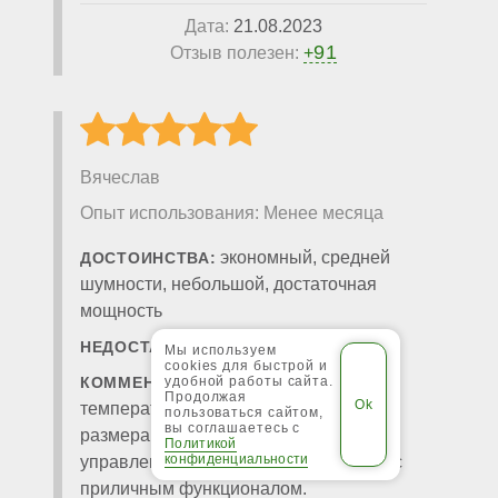
Дата:
21.08.2023
91
Отзыв полезен:
+
Вячеслав
Опыт использования: Менее месяца
экономный, средней
ДОСТОИНСТВА:
шумности, небольшой, достаточная
мощность
не обнаружено
НЕДОСТАТКИ:
Мы используем
cookies для быстрой и
Стабильно держит
КОММЕНТАРИЙ:
удобной работы сайта.
Продолжая
температуру. Вполне компактного
пользоваться сайтом,
вы соглашаетесь с
размера. Легок в настройке и
Политикой
конфиденциальности
управлении. В целом отличный котел с
приличным функционалом.