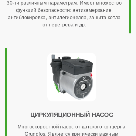
30-ти различным параметрам. Имеет множество
нет
функций безопасности: антизамерзание,
антиблокировка, антилегионелла, защита котла
ОБЩАЯ ИНФОРМАЦИЯ
от перегрева и др.
Модуляция мощности
1:3
Максимальный расход природного газа
2,72 м³/час
ЦИРКУЛЯЦИОННЫЙ НАСОС
Страна производства
Многоскоростной насос от датского концерна
Grundfos. Является критически важным