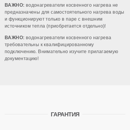
ВАЖНО:
водонагреватели косвенного нагрева не
1 дюйм
предназначены для самостоятельного нагрева воды
и функционируют только в паре с внешним
Вес
источником тепла (приобретается отдельно)!
ВАЖНО:
водонагреватели косвенного нагрева
90 кг
требовательны к квалифицированному
подключению. Внимательно изучите прилагаемую
документацию!
Габариты
560x560x1460 мм
Место производства:
Евросоюз
ГАРАНТИЯ
Гарантия