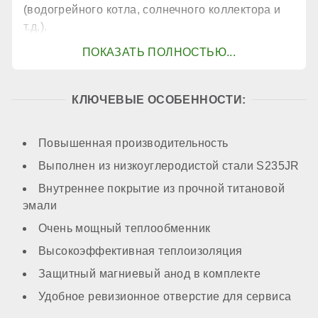
(водогрейного котла, солнечного коллектора и
т.д.).
есть
Возможность встраивания ТЭНа
КЛЮЧЕВЫЕ ОСОБЕННОСТИ:
есть
Повышенная производительность
Выполнен из низкоуглеродистой стали S235JR
Диаметр патрубков греющего контура:
Внутреннее покрытие из прочной титановой
1 дюйм
эмали
Очень мощный теплообменник
Диаметр патрубка контура рециркуляции:
Высокоэффективная теплоизоляция
3/4 дюйм
Защитный магниевый анод в комплекте
Удобное ревизионное отверстие для сервиса
Диаметр патрубков нагреваемого контура: