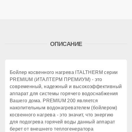
Количество теплообменников
1 шт.
ОПИСАНИЕ
Материал бака
эмалированная сталь
Бойлер косвенного нагрева ITALTHERM серии
PREMIUM (ИТАЛТЕРМ ПРЕМИУМ) - это
современный, надежный и высокоэффективный
Материал теплообменника
аппарат для системы горячего водоснабжения
Вашего дома. PREMIUM 200 является
накопительным водонагревателем (бойлером)
эмалированная сталь
косвенного нагрева - это значит, что энергию
для подогрева горячей воды данный аппарат
Контур рециркуляции
берет от внешнего теплогенератора